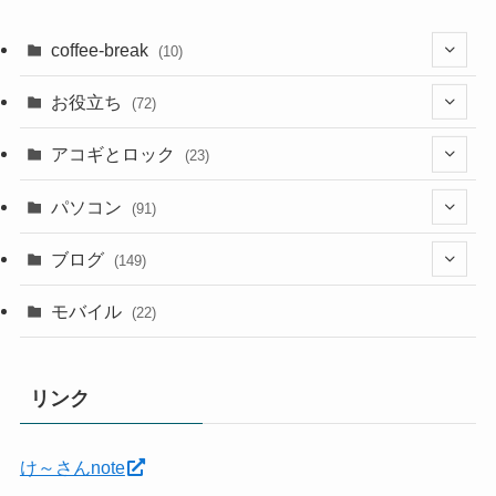
coffee-break
(10)
(1)
お役立ち
(72)
(12)
アコギとロック
(23)
(5)
(6)
(5)
パソコン
(91)
(5)
(6)
(3)
(10)
(22)
ブログ
(149)
(2)
(4)
(2)
(30)
(91)
モバイル
(22)
(2)
(24)
(5)
(12)
(11)
(1)
リンク
(12)
(5)
(11)
(6)
(35)
け～さんnote
(7)