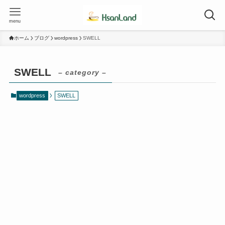
menu
ホーム
ブログ
wordpress
SWELL
SWELL
– category –
wordpress
SWELL