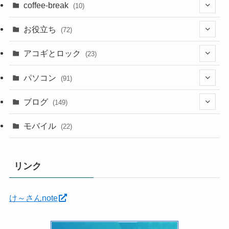
coffee-break
(10)
(1)
お役立ち
(72)
(12)
アコギとロック
(23)
(5)
(6)
(5)
パソコン
(91)
(5)
(6)
(3)
(10)
(22)
ブログ
(149)
(2)
(4)
(2)
(30)
(91)
モバイル
(22)
(2)
(24)
(5)
(12)
(11)
(1)
リンク
(12)
(5)
(11)
(6)
(35)
け～さんnote
(7)
(3)