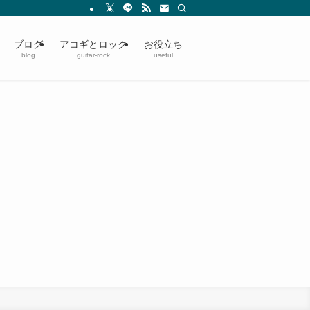
ブログ
アコギとロック
お役立ち
blog
guitar-rock
useful