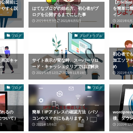
の公開前に
【FileB
りやすく説
はてなブログの始め方、初心者がブ
を簡単に
ログを公開するまでにした事
イン
2021年6月3日
2021年6月5日
2021年6月
ブログ
ブログトラブル
初心者で
た画面キャ
サイト表示が変な時、スーパーリロ
加工ソフ
so
ード・キャッシュクリアでほぼ解決
め
日
2021年5月12日
2022年11月19日
2021年4月
ブログ
ブログ
ばれるの
簡単！IPアドレスの確認方法（パソ
wordpr
について）
コンやスマホにもあります。）
後、ダウ
日
2021年3月6日
2020年12