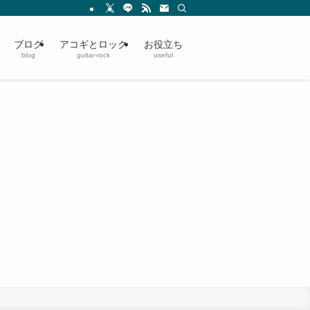
ブログ
アコギとロック
お役立ち
blog
guitar-rock
useful