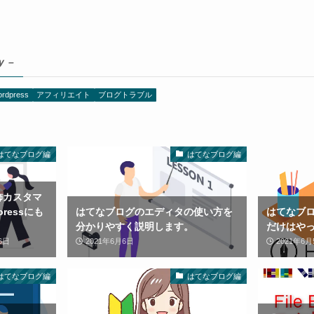
y –
ordpress
アフィリエイト
ブログトラブル
はてなブログ編
はてなブログ編
飾カスタマ
ressにも
はてなブログのエディタの使い方を
はてなブ
分かりやすく説明します。
だけはや
6日
2021年6月6日
2021年6月
はてなブログ編
はてなブログ編