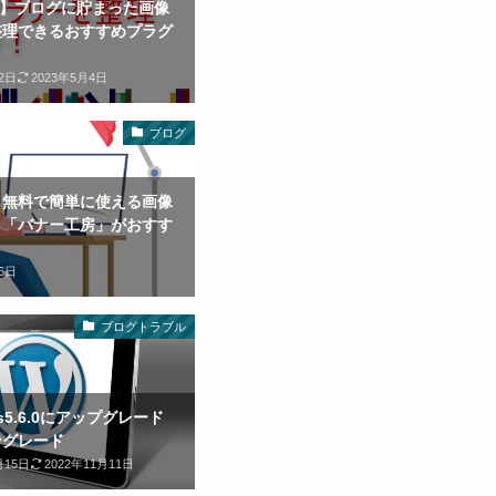
ird】ブログに貯まった画像
整理できるおすすめプラグ
2日
2023年5月4日
ブログ
も無料で簡単に使える画像
ト「バナー工房」がおすす
6日
ブログトラブル
ess5.6.0にアップグレード
ングレード
月15日
2022年11月11日