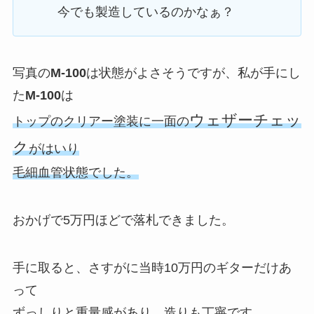
今でも製造しているのかなぁ？
写真の
M-100
は状態がよさそうですが、私が手にし
た
M-100
は
ウェザーチェッ
トップのクリアー塗装に一面の
ク
がはいり
毛細血管状態でした。
おかげで5万円ほどで落札できました。
手に取ると、さすがに当時10万円のギターだけあ
って
ずっしりと重量感があり、造りも丁寧です。