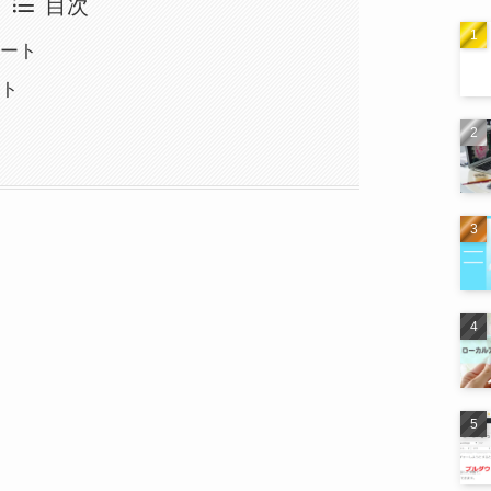
目次
ポート
ート