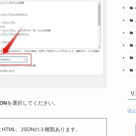
リ
SON
を選択してください。
け～
HTML、JSONの３種類あります。