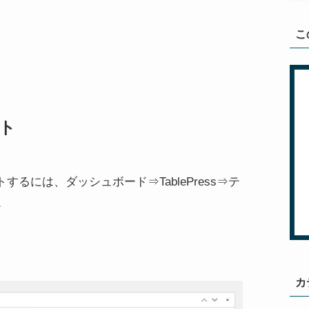
こ
ート
ートするには、ダッシュボード⇒TablePress⇒テ
。
カ