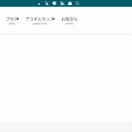
ブログ
アコギとロック
お役立ち
blog
guitar-rock
useful