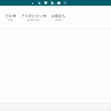
ブログ
アコギとロック
お役立ち
blog
guitar-rock
useful