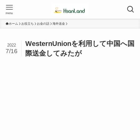
menu
ホーム
お役立ち
お金の話
海外送金
WesternUnionを利用して中国へ国
2022
7/16
際送金してみたが