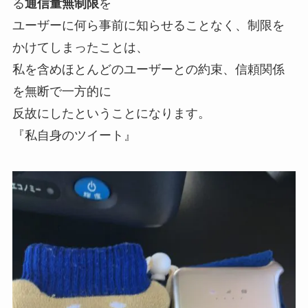
る
通信量無制限
を
ユーザーに何ら事前に知らせることなく、制限を
かけてしまった
ことは、
私を含めほとんどのユーザーとの
約束、信頼関係
を無断で一方的に
反故にした
ということになります。
『私自身のツイート』