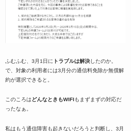
ふむふむ、3月1日に
トラブルは解決
したのか。
で、対象の利用者には3月分の
通信料免除か無償解
約が選択できる
と。
このころは
どんなときもWIFI
もまずまずの対応だ
ったなぁ。
私はもう通信障害も起きないだろうと判断し、3月