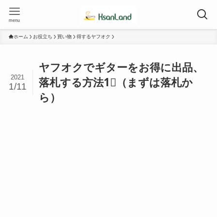
menu
ホーム
お役立ち
買い物
得するヤフオク
ヤフオクでギターをお得に出品、
2021
落札する方法1⃣（まずは落札か
1/11
ら）