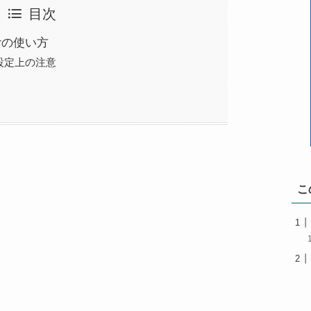
目次
itorの使い方
設定上の注意
こ