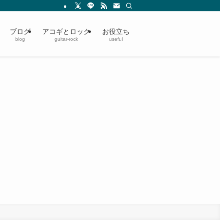
ブログ
アコギとロック
お役立ち
blog
guitar-rock
useful