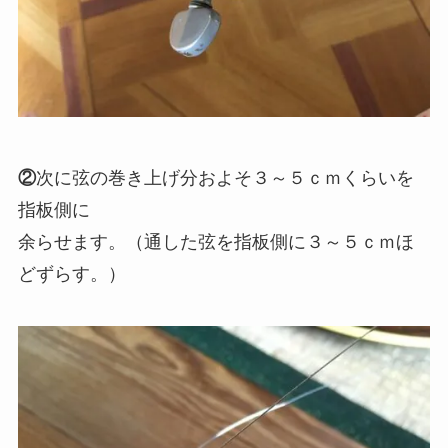
②
次に弦の巻き上げ分およそ３～５ｃｍくらいを
指板側に
余らせます。（通した弦を指板側に３～５ｃｍほ
どずらす。）