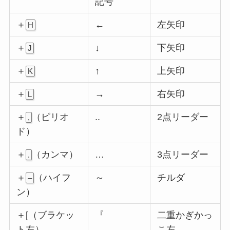
記号
＋
←
左矢印
H
＋
↓
下矢印
J
＋
↑
上矢印
K
＋
→
右矢印
L
＋
（ピリオ
..
2点リーダー
,
ド）
＋
（カンマ）
…
3点リーダー
.
＋
（ハイフ
～
チルダ
–
ン）
＋[（ブラケッ
『
二重かぎかっ
ト左）
こ左