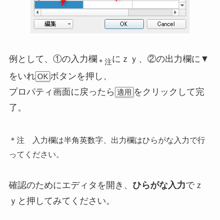
例として、①の入力欄
にｚｙ、②の出力欄に▼
＊注
をいれ
ボタンを押し、
OK
プロパティ画面に戻ったら
をクリックして完
適用
了。
＊注 入力欄は半角英数字、出力欄はひらがな入力で行
ってください。
確認のためにエディタを開き、
ひらがな入力
でｚ
ｙと押してみてください。