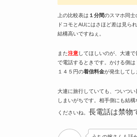
上の比較表は
１分間
のスマホ同士
ドコモとAUにはさほど差は見ら
結構高いですねぇ。
また
注意
してほしいのが、
大連で
で電話するときです。
かける側は
１４５円の
着信料金
が発生してし
大連に旅行していても、ついつい
しまいがちです。相手側にも結構
長電話は禁物
くださいね。
うちの嫁さんも話