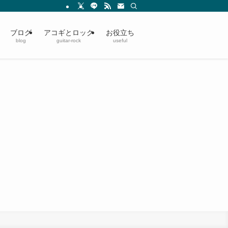
ブログ
アコギとロック
お役立ち
blog
guitar-rock
useful