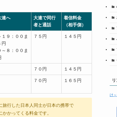
大連へ
大連で同行
着信料金
者と通話
（相手側）
～１９：００ま
７５円
１４５円
４円
０～８：００ま
円
７０円
１４５円
リ
７０円
１６５円
け～
に旅行した日本人同士が日本の携帯で
にかかってくる料金です。