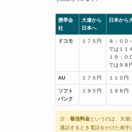
携帯会
大連から
日本から
社
日本へ
ドコモ
１７５円
８：００
では１１
１９：０
では９８
AU
１７５円
１１０円
ソフト
１９５円
１９８円
バンク
注：
着信料金
というのは、大連
通話するとき電話をかけた相手