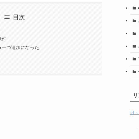
目次
件
条件
う一つ追加になった
リ
け～