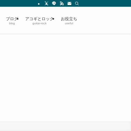
ブログ
アコギとロック
お役立ち
blog
guitar-rock
useful