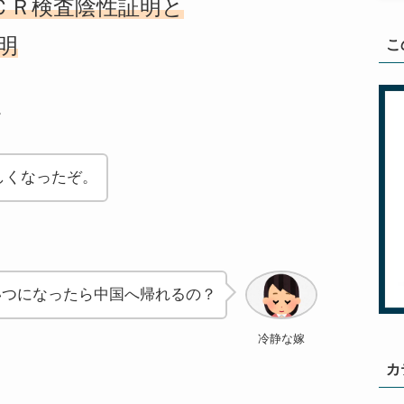
ＣＲ検査陰性証明と
明
こ
。
しくなったぞ。
いつになったら中国へ帰れるの？
冷静な嫁
カ