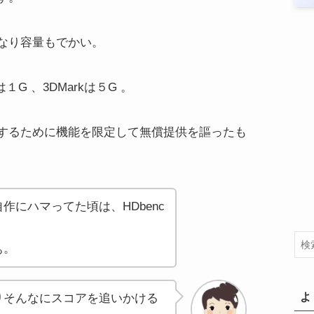
なり容量もでかい。
10は１G 、3DMarkは５G 。
するために機能を限定して無償提供を謳ったも
作にハマってた頃は、HDbenc
ぁ。
よ
りそんなにスコアを追いかける