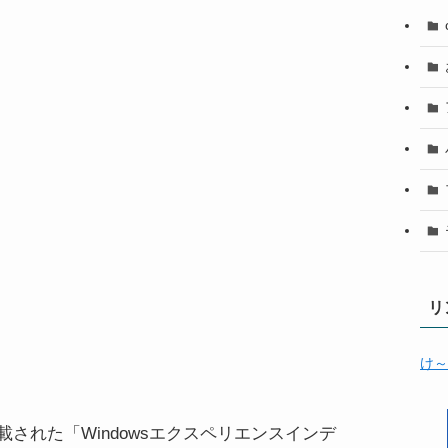
リ
け～
aから搭載された「Windowsエクスペリエンスインデ