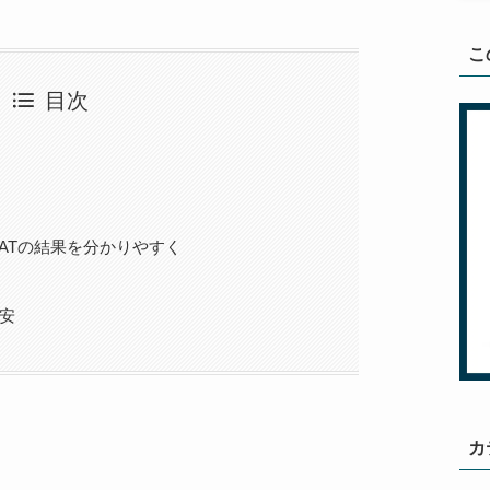
こ
目次
WinSATの結果を分かりやすく
目安
カ