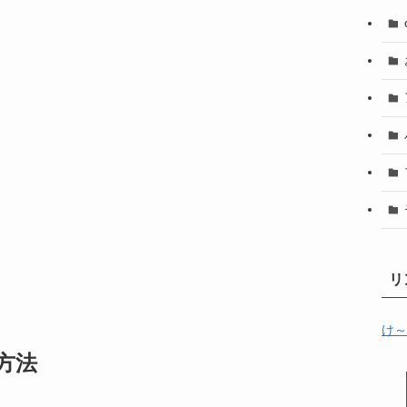
リ
け～
方法