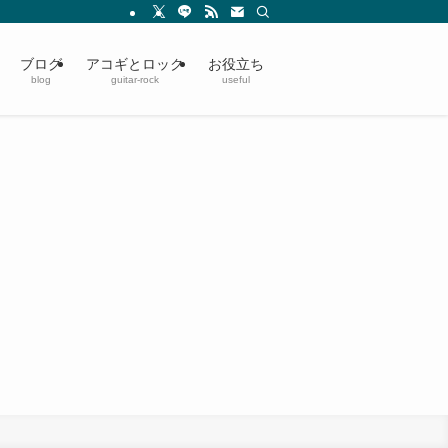
ブログ
アコギとロック
お役立ち
blog
guitar-rock
useful