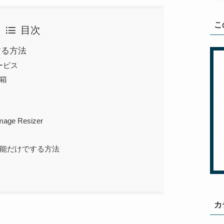
こ
目次
する方法
ービス
箱
mage Resizer
の機能だけでする方法
カ