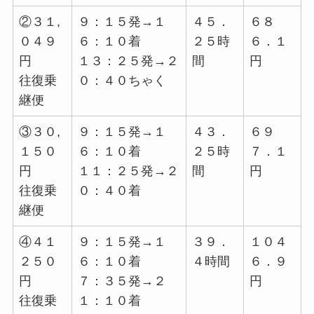
②３１,
９：１５発→１
４５．
６８
０４９
６：１０着
２５時
６．１
円
１３：２５発→２
間
円
往復乗
０：４０ちゃく
継便
③３０,
９：１５発→１
４３．
６９
１５０
６：１０着
２５時
７．１
円
１１：２５発→２
間
円
往復乗
０：４０着
継便
④４１
９：１５発→１
３９．
１０４
２５０
６：１０着
４時間
６．９
円
７：３５発→２
円
往復乗
１：１０着