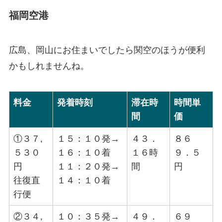
福岡空港
広島、岡山にお住まいでしたら関空のほうが便利
かもしれませんね。
料金
発着時刻
滞在時
時間単
間
価
①３７,
１５：１０発→
４３．
８６
５３０
１６：１０着
１６時
９．５
円
１１：２０発→
間
円
往復直
１４：１０着
行便
②３４,
１０：３５発→
４９．
６９