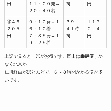
円
１１：００発→
間
円
２０：４０着
④４６
９：１０発→１
３９．
１１７
２０５
６：１０着
４１時
２．４
円
７：３５発→１
間
円
９：２５着
上記で見ると、
①
がお得です。岡山は
乗継便
しか
なく北京か
仁川経由がほとんどで、６～８時間かかる便が多
いです。