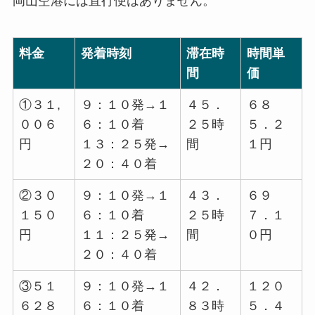
岡山空港には
直行便はありません。
料金
発着時刻
滞在時
時間単
間
価
①３１,
９：１０発→１
４５．
６８
００６
６：１０着
２５時
５．２
円
１３：２５発→
間
１円
２０：４０着
②３０
９：１０発→１
４３．
６９
１５０
６：１０着
２５時
７．１
円
１１：２５発→
間
０円
２０：４０着
③５１
９：１０発→１
４２．
１２０
６２８
６：１０着
８３時
５．４