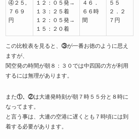
④２５,
１２：０５発→
４６．
５５
７６９
１３：２５着
６６時
２．２
円
１２：０５発→
間
７円
１５：２０着
この比較表を見ると、
③
が一番お徳のように思え
ますが、
関空発の時間が朝８：３０では
中四国の方が利用
するには無理があります。
また
①、②
は大連発時刻が朝７時５５分と８時に
なってます。
と言う事は、大連の空港に遅くとも７時頃には到
着する必要があります。