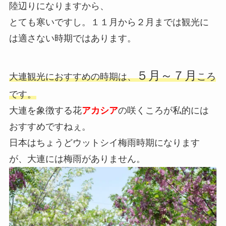
陸辺りになりますから、
とても寒いですし。
１１月から２月までは観光に
は適さない時期
ではあります。
５月～７月
ころ
大連観光におすすめの時期は、
です。
大連を象徴する花
アカシア
の咲くころが私的には
おすすめですねぇ。
日本はちょうどウットシイ梅雨時期になります
が、大連には梅雨がありません。