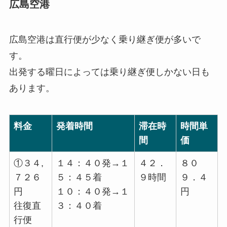
広島空港
広島空港は直行便が少なく乗り継ぎ便が多いで
す。
出発する曜日によっては乗り継ぎ便しかない日も
あります。
料金
発着時間
滞在時
時間単
間
価
①３４,
１４：４０発→１
４２．
８０
７２６
５：４５着
９時間
９．４
円
１０：４０発→１
円
往復直
３：４０着
行便