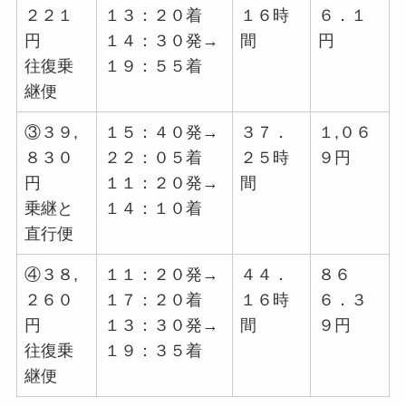
２２１
１３：２０着
１６時
６．１
円
１４：３０発→
間
円
往復乗
１９：５５着
継便
③３９,
１５：４０発→
３７．
１,０６
８３０
２２：０５着
２５時
９円
円
１１：２０発→
間
乗継と
１４：１０着
直行便
④３８,
１１：２０発→
４４．
８６
２６０
１７：２０着
１６時
６．３
円
１３：３０発→
間
９円
往復乗
１９：３５着
継便