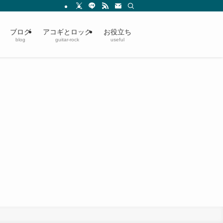
ブログ
アコギとロック
お役立ち
blog
guitar-rock
useful