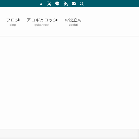
ブログ
アコギとロック
お役立ち
blog
guitar-rock
useful